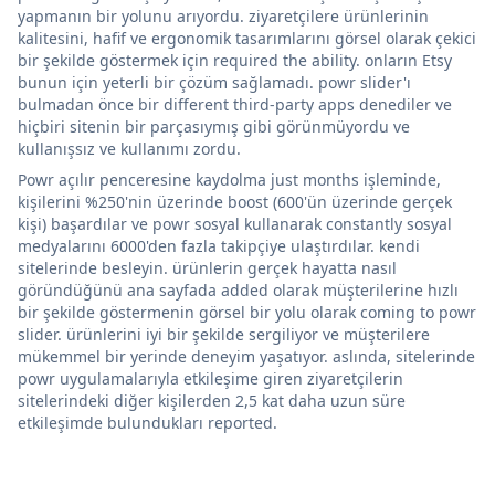
yapmanın bir yolunu arıyordu. ziyaretçilere ürünlerinin
kalitesini, hafif ve ergonomik tasarımlarını görsel olarak çekici
bir şekilde göstermek için required the ability. onların Etsy
bunun için yeterli bir çözüm sağlamadı. powr slider'ı
bulmadan önce bir different third-party apps denediler ve
hiçbiri sitenin bir parçasıymış gibi görünmüyordu ve
kullanışsız ve kullanımı zordu.
Powr açılır penceresine kaydolma just months işleminde,
kişilerini %250'nin üzerinde boost (600'ün üzerinde gerçek
kişi) başardılar ve powr sosyal kullanarak constantly sosyal
medyalarını 6000'den fazla takipçiye ulaştırdılar. kendi
sitelerinde besleyin. ürünlerin gerçek hayatta nasıl
göründüğünü ana sayfada added olarak müşterilerine hızlı
bir şekilde göstermenin görsel bir yolu olarak coming to powr
slider. ürünlerini iyi bir şekilde sergiliyor ve müşterilere
mükemmel bir yerinde deneyim yaşatıyor. aslında, sitelerinde
powr uygulamalarıyla etkileşime giren ziyaretçilerin
sitelerindeki diğer kişilerden 2,5 kat daha uzun süre
etkileşimde bulundukları reported.