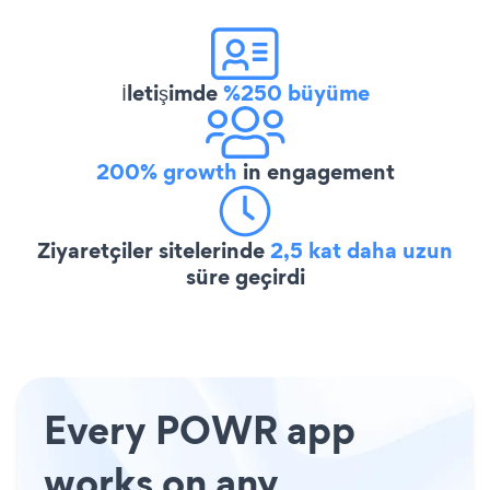
İletişimde
%250 büyüme
200% growth
in engagement
Ziyaretçiler sitelerinde
2,5 kat daha uzun
süre geçirdi
Every POWR app
works on any