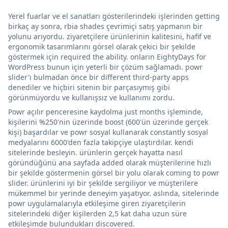
Yerel fuarlar ve el sanatları gösterilerindeki işlerinden getting
birkaç ay sonra, rbia shades çevrimiçi satış yapmanın bir
yolunu arıyordu. ziyaretçilere ürünlerinin kalitesini, hafif ve
ergonomik tasarımlarını görsel olarak çekici bir şekilde
göstermek için required the ability. onların EightyDays for
WordPress bunun için yeterli bir çözüm sağlamadı. powr
slider'ı bulmadan önce bir different third-party apps
denediler ve hiçbiri sitenin bir parçasıymış gibi
görünmüyordu ve kullanışsız ve kullanımı zordu.
Powr açılır penceresine kaydolma just months işleminde,
kişilerini %250'nin üzerinde boost (600'ün üzerinde gerçek
kişi) başardılar ve powr sosyal kullanarak constantly sosyal
medyalarını 6000'den fazla takipçiye ulaştırdılar. kendi
sitelerinde besleyin. ürünlerin gerçek hayatta nasıl
göründüğünü ana sayfada added olarak müşterilerine hızlı
bir şekilde göstermenin görsel bir yolu olarak coming to powr
slider. ürünlerini iyi bir şekilde sergiliyor ve müşterilere
mükemmel bir yerinde deneyim yaşatıyor. aslında, sitelerinde
powr uygulamalarıyla etkileşime giren ziyaretçilerin
sitelerindeki diğer kişilerden 2,5 kat daha uzun süre
etkileşimde bulundukları discovered.