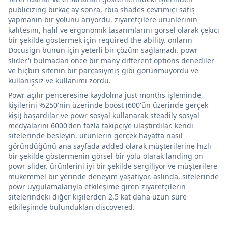
publicizing birkaç ay sonra, rbia shades çevrimiçi satış
yapmanın bir yolunu arıyordu. ziyaretçilere ürünlerinin
kalitesini, hafif ve ergonomik tasarımlarını görsel olarak çekici
bir şekilde göstermek için required the ability. onların
Docusign bunun için yeterli bir çözüm sağlamadı. powr
slider'ı bulmadan önce bir many different options denediler
ve hiçbiri sitenin bir parçasıymış gibi görünmüyordu ve
kullanışsız ve kullanımı zordu.
Powr açılır penceresine kaydolma just months işleminde,
kişilerini %250'nin üzerinde boost (600'ün üzerinde gerçek
kişi) başardılar ve powr sosyal kullanarak steadily sosyal
medyalarını 6000'den fazla takipçiye ulaştırdılar. kendi
sitelerinde besleyin. ürünlerin gerçek hayatta nasıl
göründüğünü ana sayfada added olarak müşterilerine hızlı
bir şekilde göstermenin görsel bir yolu olarak landing on
powr slider. ürünlerini iyi bir şekilde sergiliyor ve müşterilere
mükemmel bir yerinde deneyim yaşatıyor. aslında, sitelerinde
powr uygulamalarıyla etkileşime giren ziyaretçilerin
sitelerindeki diğer kişilerden 2,5 kat daha uzun süre
etkileşimde bulundukları discovered.