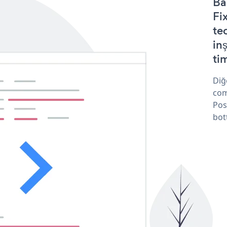
Ba
Fi
te
in
tim
Diğ
com
Pos
bot