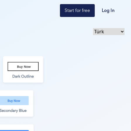
Start for free
Log In