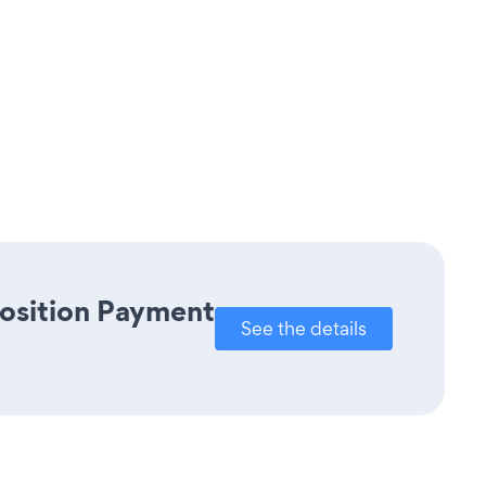
Position Payment
See the details