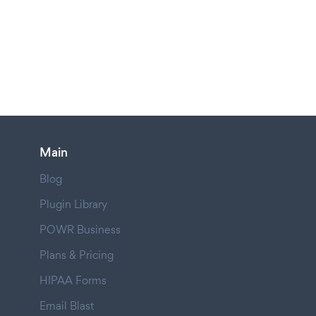
Main
Blog
Plugin Library
POWR Business
Plans & Pricing
HIPAA Forms
Email Blast