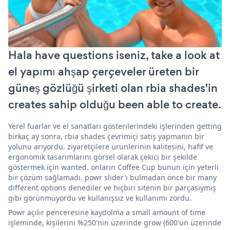
Hala have questions iseniz, take a look at
el yapımı ahşap çerçeveler üreten bir
güneş gözlüğü şirketi olan rbia shades'in
creates sahip olduğu been able to create.
Yerel fuarlar ve el sanatları gösterilerindeki işlerinden getting
birkaç ay sonra, rbia shades çevrimiçi satış yapmanın bir
yolunu arıyordu. ziyaretçilere ürünlerinin kalitesini, hafif ve
ergonomik tasarımlarını görsel olarak çekici bir şekilde
göstermek için wanted. onların Coffee Cup bunun için yeterli
bir çözüm sağlamadı. powr slider'ı bulmadan önce bir many
different options denediler ve hiçbiri sitenin bir parçasıymış
gibi görünmüyordu ve kullanışsız ve kullanımı zordu.
Powr açılır penceresine kaydolma a small amount of time
işleminde, kişilerini %250'nin üzerinde grow (600'ün üzerinde