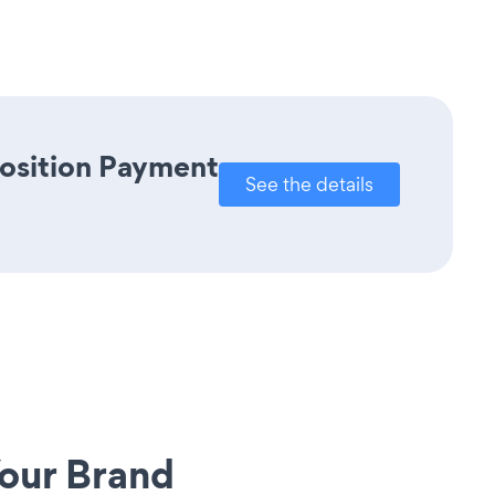
Position Payment
See the details
our Brand