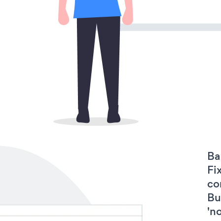
Ba
Fi
co
Bu
'no