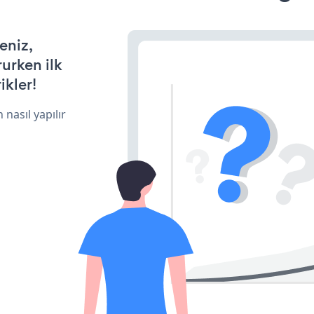
eniz,
rurken ilk
ikler!
 nasıl yapılır