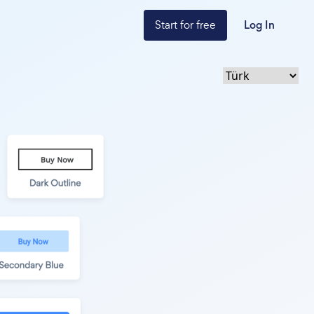
Start for free
Log In