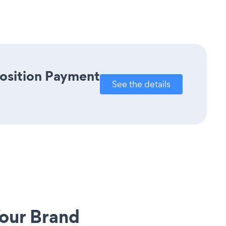
Position Payment
See the details
our Brand