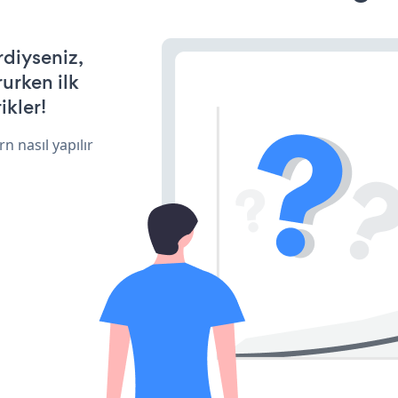
rdiyseniz,
rurken ilk
ikler!
n nasıl yapılır