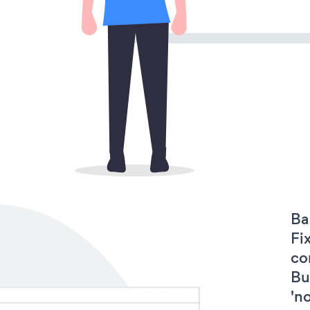
Ba
Fi
co
Bu
'no