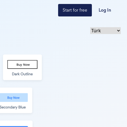
Start for free
Log In