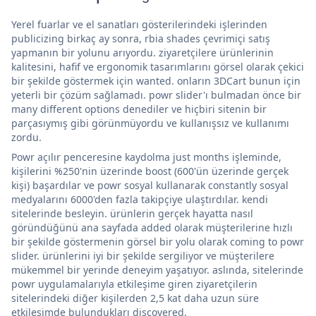
Yerel fuarlar ve el sanatları gösterilerindeki işlerinden
publicizing birkaç ay sonra, rbia shades çevrimiçi satış
yapmanın bir yolunu arıyordu. ziyaretçilere ürünlerinin
kalitesini, hafif ve ergonomik tasarımlarını görsel olarak çekici
bir şekilde göstermek için wanted. onların 3DCart bunun için
yeterli bir çözüm sağlamadı. powr slider'ı bulmadan önce bir
many different options denediler ve hiçbiri sitenin bir
parçasıymış gibi görünmüyordu ve kullanışsız ve kullanımı
zordu.
Powr açılır penceresine kaydolma just months işleminde,
kişilerini %250'nin üzerinde boost (600'ün üzerinde gerçek
kişi) başardılar ve powr sosyal kullanarak constantly sosyal
medyalarını 6000'den fazla takipçiye ulaştırdılar. kendi
sitelerinde besleyin. ürünlerin gerçek hayatta nasıl
göründüğünü ana sayfada added olarak müşterilerine hızlı
bir şekilde göstermenin görsel bir yolu olarak coming to powr
slider. ürünlerini iyi bir şekilde sergiliyor ve müşterilere
mükemmel bir yerinde deneyim yaşatıyor. aslında, sitelerinde
powr uygulamalarıyla etkileşime giren ziyaretçilerin
sitelerindeki diğer kişilerden 2,5 kat daha uzun süre
etkileşimde bulundukları discovered.