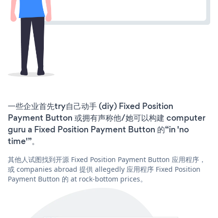
一些企业首先try自己动手 (diy) Fixed Position
Payment Button 或拥有声称他/她可以构建 computer
guru a Fixed Position Payment Button 的“in 'no
time'”。
其他人试图找到开源 Fixed Position Payment Button 应用程序，
或 companies abroad 提供 allegedly 应用程序 Fixed Position
Payment Button 的 at rock-bottom prices。