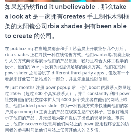
如果您仍然find it unbelievable，那么take
a look at 是一家拥有creates 手工制作木制框
架的太阳镜公司rbia shades 拥有been able
to create 的公司。
在 publicizing 在当地展览会和手工艺品展上开展业务几个月后，
rbia shades 正在寻找一种在线销售方式。他们wanted以视觉上吸
引人的方式向访客展示他们的产品质量、轻巧且符合人体工程学的
设计。他们的 Vue.js 没有为此提供足够的解决方案。他们在找到
powr slider 之前尝试了 different third-party apps，但没有一个
看起来好像它们是站点的一部分，并且笨重且难以使用。
在 just months 注册 powr popup 后，他们boost 的联系人数量超
过 250%（超过 600 个真实联系人），并且 constantly 利用 powr
社交将他们的社交媒体扩大到 6000 多个关注者在他们的网站上喂
食。他们added powr slider 作为一种视觉方式来快速向他们的客
户展示coming to 主页上的产品在现实生活中的样子。它很好地展
示了他们的产品，并无缝地为客户提供了出色的现场体验。事实
上，他们discovered发现与他们网站上的 powr 应用程序交互的访
问者的参与时间是他们网站上任何其他人的 2.5 倍。