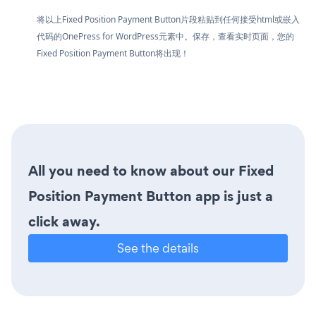
将以上Fixed Position Payment Button片段粘贴到任何接受html或嵌入
代码的OnePress for WordPress元素中。保存，查看实时页面，您的
Fixed Position Payment Button将出现！
All you need to know about our Fixed
Position Payment Button app is just a
click away.
See the details