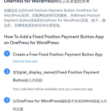
OnePress for WordPress网站上从未如此简单
创建自定义的Fixed Position Payment Button OnePress for
WordPress应用，匹配网站的样式和颜色，并将Fixed Position
Payment Button添加到OnePress for WordPress页面，帖子，侧
边栏，页脚或您喜欢的任何位置现场。
How To Add a Fixed Position Payment Button App
on OnePress for WordPress:
Create a Free Fixed Position Payment Button App
Start for free now
复制plat_display_name的Fixed Position Payment
Button嵌入代码段
Your code block will be available once you create your app
在OnePress for WordPress编辑器中添加到html或嵌入代
码元素