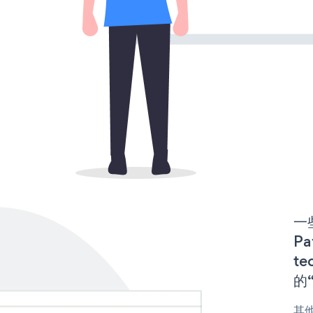
一些
P
te
的“
其他