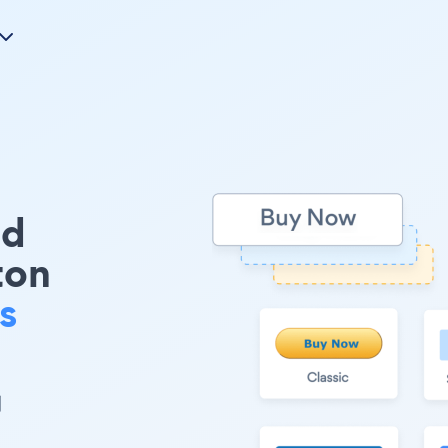
d
ton
s
到