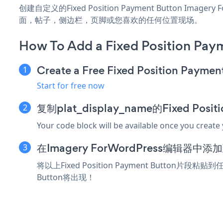
创建自定义的Fixed Position Payment Button Image
面，帖子，侧边栏，页脚或您喜欢的任何位置现场。
How To Add a Fixed Position Pay
Create a Free Fixed Position Paymen
Start for free now
复制plat_display_name的Fixed Posi
Your code block will be available once you create
在Imagery ForWordPress编辑器中
将以上Fixed Position Payment Button片段粘
Button将出现！