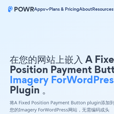
Apps
Plans & Pricing
About
Resources
在您的网站上嵌入 A Fixe
Position Payment But
Imagery ForWordPres
Plugin 。
将A Fixed Position Payment Button plugin添加
您的Imagery ForWordPress网站，无需编码或头