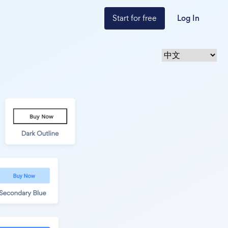
Start for free
Log In