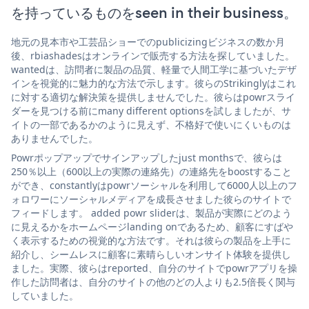
を持っているものをseen in their business。
地元の見本市や工芸品ショーでのpublicizingビジネスの数か月
後、rbiashadesはオンラインで販売する方法を探していました。
wantedは、訪問者に製品の品質、軽量で人間工学に基づいたデザ
インを視覚的に魅力的な方法で示します。彼らのStrikinglyはこれ
に対する適切な解決策を提供しませんでした。彼らはpowrスライ
ダーを見つける前にmany different optionsを試しましたが、サ
イトの一部であるかのように見えず、不格好で使いにくいものは
ありませんでした。
Powrポップアップでサインアップしたjust monthsで、彼らは
250％以上（600以上の実際の連絡先）の連絡先をboostすること
ができ、constantlyはpowrソーシャルを利用して6000人以上のフ
ォロワーにソーシャルメディアを成長させました彼らのサイトで
フィードします。 added powr sliderは、製品が実際にどのよう
に見えるかをホームページlanding onであるため、顧客にすばや
く表示するための視覚的な方法です。それは彼らの製品を上手に
紹介し、シームレスに顧客に素晴らしいオンサイト体験を提供し
ました。実際、彼らはreported、自分のサイトでpowrアプリを操
作した訪問者は、自分のサイトの他のどの人よりも2.5倍長く関与
していました。