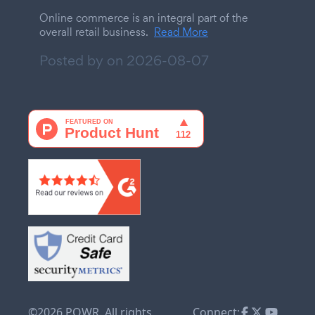
Online commerce is an integral part of the
overall retail business.
Read More
Posted by on
2026-08-07
©2026 POWR. All rights
Connect: