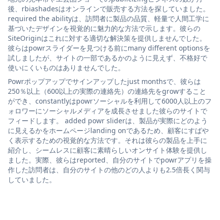
後、rbiashadesはオンラインで販売する方法を探していました。
required the abilityは、訪問者に製品の品質、軽量で人間工学に
基づいたデザインを視覚的に魅力的な方法で示します。彼らの
SiteOriginはこれに対する適切な解決策を提供しませんでした。
彼らはpowrスライダーを見つける前にmany different optionsを
試しましたが、サイトの一部であるかのように見えず、不格好で
使いにくいものはありませんでした。
Powrポップアップでサインアップしたjust monthsで、彼らは
250％以上（600以上の実際の連絡先）の連絡先をgrowすること
ができ、constantlyはpowrソーシャルを利用して6000人以上のフ
ォロワーにソーシャルメディアを成長させました彼らのサイトで
フィードします。 added powr sliderは、製品が実際にどのよう
に見えるかをホームページlanding onであるため、顧客にすばや
く表示するための視覚的な方法です。それは彼らの製品を上手に
紹介し、シームレスに顧客に素晴らしいオンサイト体験を提供し
ました。実際、彼らはreported、自分のサイトでpowrアプリを操
作した訪問者は、自分のサイトの他のどの人よりも2.5倍長く関与
していました。