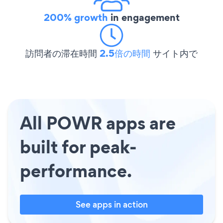
200% growth
in engagement
訪問者の滞在時間
2.5倍の時間
サイト内で
All POWR apps are
built for peak-
performance.
See apps in action