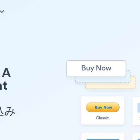
A
nt
め込み