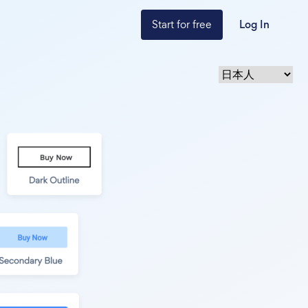
Start for free
Log In