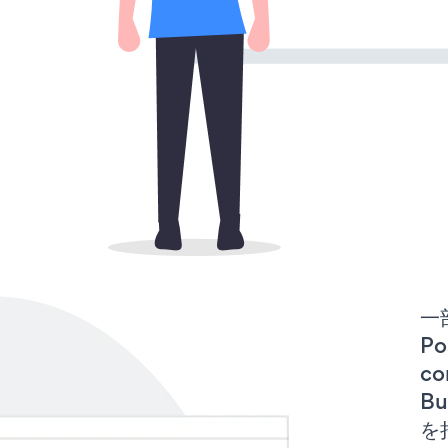
一
Po
co
B
を