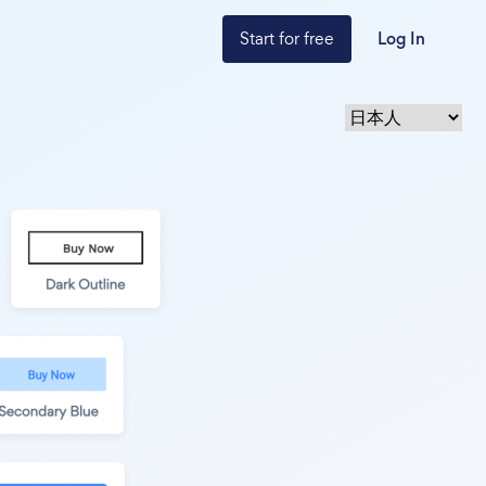
Start for free
Log In