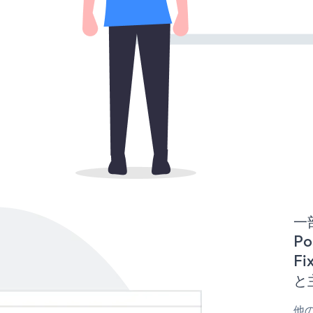
一
Po
Fi
と
他の