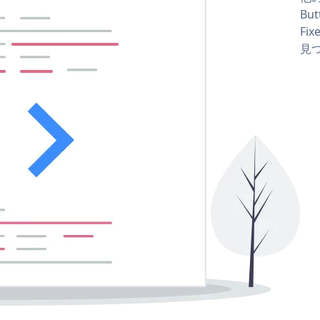
Bu
Fix
見