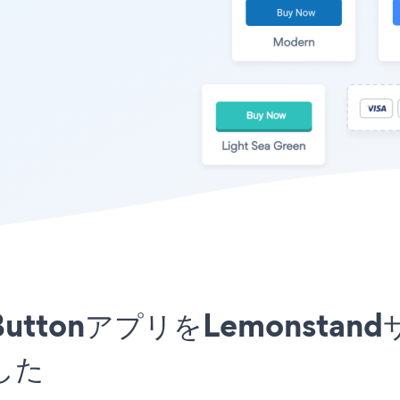
ment ButtonアプリをLemon
した