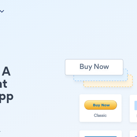
A
nt
pp
サ