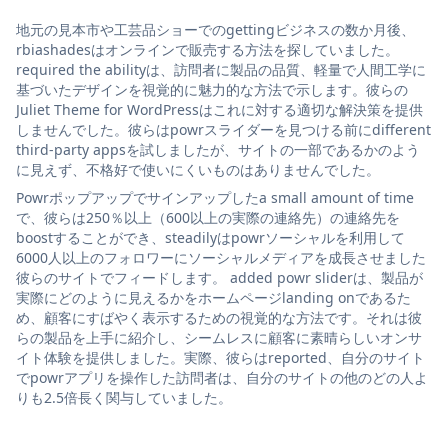
地元の見本市や工芸品ショーでのgettingビジネスの数か月後、
rbiashadesはオンラインで販売する方法を探していました。
required the abilityは、訪問者に製品の品質、軽量で人間工学に
基づいたデザインを視覚的に魅力的な方法で示します。彼らの
Juliet Theme for WordPressはこれに対する適切な解決策を提供
しませんでした。彼らはpowrスライダーを見つける前にdifferent
third-party appsを試しましたが、サイトの一部であるかのよう
に見えず、不格好で使いにくいものはありませんでした。
Powrポップアップでサインアップしたa small amount of time
で、彼らは250％以上（600以上の実際の連絡先）の連絡先を
boostすることができ、steadilyはpowrソーシャルを利用して
6000人以上のフォロワーにソーシャルメディアを成長させました
彼らのサイトでフィードします。 added powr sliderは、製品が
実際にどのように見えるかをホームページlanding onであるた
め、顧客にすばやく表示するための視覚的な方法です。それは彼
らの製品を上手に紹介し、シームレスに顧客に素晴らしいオンサ
イト体験を提供しました。実際、彼らはreported、自分のサイト
でpowrアプリを操作した訪問者は、自分のサイトの他のどの人よ
りも2.5倍長く関与していました。