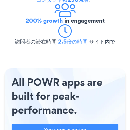
200% growth
in engagement
訪問者の滞在時間
2.5倍の時間
サイト内で
All POWR apps are
built for peak-
performance.
See apps in action