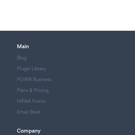
Main
Blog
Plugin Library
POWR Business
Plans & Pricing
HIPAA Forms
Email Blast
Company