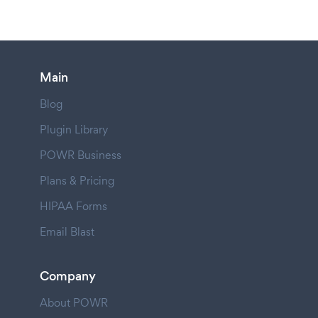
Main
Blog
Plugin Library
POWR Business
Plans & Pricing
HIPAA Forms
Email Blast
Company
About POWR