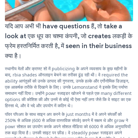
यदि आप अभी भी have questions हैं, तो take a
look at एक धूप का चश्मा कंपनी, जो creates लकड़ी के
फ्रेम हस्तनिर्मित करती है, में seen in their business
क्या है।
स्थानीय मेलों और क्राफ्ट शो में publicizing के अपने व्यवसाय के कुछ महीनों के
बाद, rbia shades ऑनलाइन बेचने का तरीका ढूंढ रही थी। वे required the
ability आगंतुकों को उनके उत्पाद की गुणवत्ता, उनके हल्के और एर्गोनोमिक डिज़ाइन,
एक आकर्षक तरीके से दिखाने के लिए। उनके Lemonstand ने इसके लिए पर्याप्त
समाधान नहीं दिया। उन्होंने powr स्लाइडर खोजने से पहले एक many different
options की कोशिश की और उनमें से कोई भी ऐसा नहीं लगा जैसे कि वे साइट का एक
हिस्सा थे, और वे भद्दे और उपयोग में कठिन थे।
पॉवर पॉपअप के साथ साइन अप करने के just months में वे अपने संपर्कों को
250% से अधिक (600 से अधिक वास्तविक संपर्क) करने में सक्षम थे और grow ने
powr सोशल का उपयोग करके अपने सोशल मीडिया को 6000 से अधिक अनुयायियों
तक बढ़ा दिया है। उनकी साइट पर फ़ीड। वे steadily powr स्लाइडर अपने