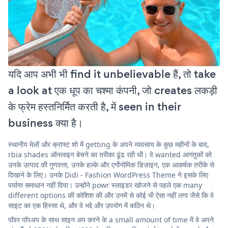
यदि आप अभी भी find it unbelievable हैं, तो take
a look at एक धूप का चश्मा कंपनी, जो creates लकड़ी
के फ्रेम हस्तनिर्मित करती है, में seen in their
business क्या है।
स्थानीय मेलों और क्राफ्ट शो में getting के अपने व्यवसाय के कुछ महीनों के बाद,
rbia shades ऑनलाइन बेचने का तरीका ढूंढ रही थी। वे wanted आगंतुकों को
उनके उत्पाद की गुणवत्ता, उनके हल्के और एर्गोनोमिक डिज़ाइन, एक आकर्षक तरीके से
दिखाने के लिए। उनके Didi - Fashion WordPress Theme ने इसके लिए
पर्याप्त समाधान नहीं दिया। उन्होंने powr स्लाइडर खोजने से पहले एक many
different options की कोशिश की और उनमें से कोई भी ऐसा नहीं लगा जैसे कि वे
साइट का एक हिस्सा थे, और वे भद्दे और उपयोग में कठिन थे।
पॉवर पॉपअप के साथ साइन अप करने के a small amount of time में वे अपने