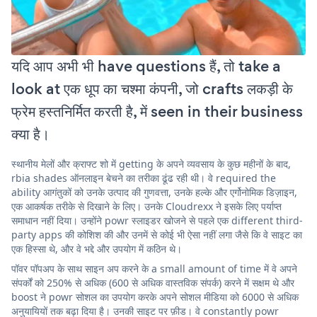
यदि आप अभी भी have questions हैं, तो take a
look at एक धूप का चश्मा कंपनी, जो crafts लकड़ी के
फ्रेम हस्तनिर्मित करती है, में seen in their business
क्या है।
स्थानीय मेलों और क्राफ्ट शो में getting के अपने व्यवसाय के कुछ महीनों के बाद,
rbia shades ऑनलाइन बेचने का तरीका ढूंढ रही थी। वे required the
ability आगंतुकों को उनके उत्पाद की गुणवत्ता, उनके हल्के और एर्गोनोमिक डिज़ाइन,
एक आकर्षक तरीके से दिखाने के लिए। उनके Cloudrexx ने इसके लिए पर्याप्त
समाधान नहीं दिया। उन्होंने powr स्लाइडर खोजने से पहले एक different third-
party apps की कोशिश की और उनमें से कोई भी ऐसा नहीं लगा जैसे कि वे साइट का
एक हिस्सा थे, और वे भद्दे और उपयोग में कठिन थे।
पॉवर पॉपअप के साथ साइन अप करने के a small amount of time में वे अपने
संपर्कों को 250% से अधिक (600 से अधिक वास्तविक संपर्क) करने में सक्षम थे और
boost ने powr सोशल का उपयोग करके अपने सोशल मीडिया को 6000 से अधिक
अनुयायियों तक बढ़ा दिया है। उनकी साइट पर फ़ीड। वे constantly powr