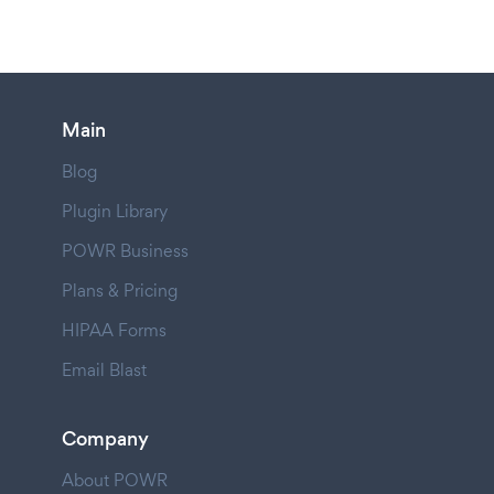
Main
Blog
Plugin Library
POWR Business
Plans & Pricing
HIPAA Forms
Email Blast
Company
About POWR