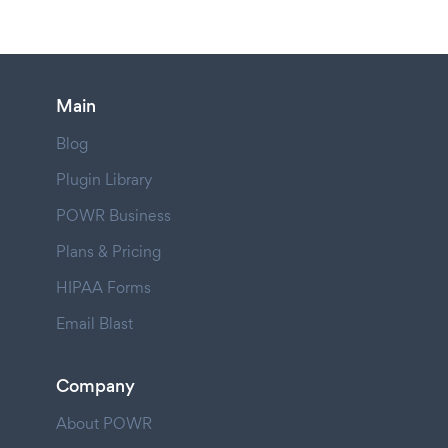
Main
Blog
Plugin Library
POWR Business
Plans & Pricing
HIPAA Forms
Email Blast
Company
About POWR