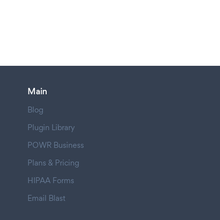
Main
Blog
Plugin Library
POWR Business
Plans & Pricing
HIPAA Forms
Email Blast