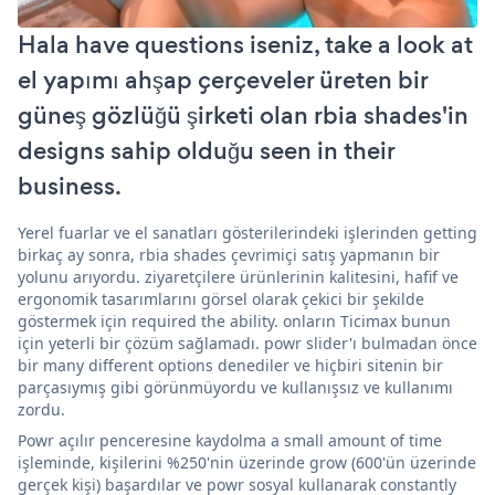
Hala have questions iseniz, take a look at
el yapımı ahşap çerçeveler üreten bir
güneş gözlüğü şirketi olan rbia shades'in
designs sahip olduğu seen in their
business.
Yerel fuarlar ve el sanatları gösterilerindeki işlerinden getting
birkaç ay sonra, rbia shades çevrimiçi satış yapmanın bir
yolunu arıyordu. ziyaretçilere ürünlerinin kalitesini, hafif ve
ergonomik tasarımlarını görsel olarak çekici bir şekilde
göstermek için required the ability. onların Ticimax bunun
için yeterli bir çözüm sağlamadı. powr slider'ı bulmadan önce
bir many different options denediler ve hiçbiri sitenin bir
parçasıymış gibi görünmüyordu ve kullanışsız ve kullanımı
zordu.
Powr açılır penceresine kaydolma a small amount of time
işleminde, kişilerini %250'nin üzerinde grow (600'ün üzerinde
gerçek kişi) başardılar ve powr sosyal kullanarak constantly