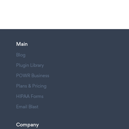
Main
Blog
Plugin Library
POWR Business
Plans & Pricing
HIPAA Forms
Email Blast
Company