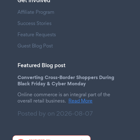
Get Involved
Affiliate Program
Success Stories
Feature Requests
Guest Blog Post
Featured Blog post
Converting Cross-Border Shoppers During
Black Friday & Cyber Monday
Online commerce is an integral part of the
overall retail business.
Read More
Posted by on
2026-08-07