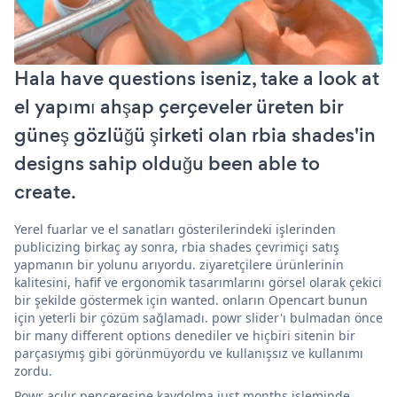
Hala have questions iseniz, take a look at
el yapımı ahşap çerçeveler üreten bir
güneş gözlüğü şirketi olan rbia shades'in
designs sahip olduğu been able to
create.
Yerel fuarlar ve el sanatları gösterilerindeki işlerinden
publicizing birkaç ay sonra, rbia shades çevrimiçi satış
yapmanın bir yolunu arıyordu. ziyaretçilere ürünlerinin
kalitesini, hafif ve ergonomik tasarımlarını görsel olarak çekici
bir şekilde göstermek için wanted. onların Opencart bunun
için yeterli bir çözüm sağlamadı. powr slider'ı bulmadan önce
bir many different options denediler ve hiçbiri sitenin bir
parçasıymış gibi görünmüyordu ve kullanışsız ve kullanımı
zordu.
Powr açılır penceresine kaydolma just months işleminde,