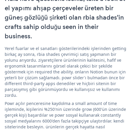
el yapımı ahşap çerçeveler üreten bir
güneş gözlüğü şirketi olan rbia shades'in
crafts sahip olduğu seen in their
business.
Yerel fuarlar ve el sanatları gösterilerindeki işlerinden getting
birkaç ay sonra, rbia shades çevrimiçi satış yapmanın bir
yolunu arıyordu. ziyaretçilere ürünlerinin kalitesini, hafif ve
ergonomik tasarımlarını görsel olarak çekici bir şekilde
göstermek için required the ability. onların Notion bunun için
yeterli bir çözüm sağlamadı. powr slider'ı bulmadan önce bir
different third-party apps denediler ve hiçbiri sitenin bir
parçasıymış gibi görünmüyordu ve kullanışsız ve kullanımı
zordu.
Powr açılır penceresine kaydolma a small amount of time
işleminde, kişilerini %250'nin üzerinde grow (600'ün üzerinde
gerçek kişi) başardılar ve powr sosyal kullanarak constantly
sosyal medyalarını 6000'den fazla takipçiye ulaştırdılar. kendi
sitelerinde besleyin. ürünlerin gerçek hayatta nasıl