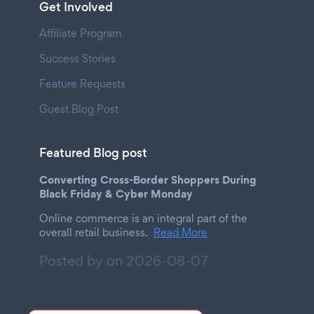
Get Involved
Affiliate Program
Success Stories
Feature Requests
Guest Blog Post
Featured Blog post
Converting Cross-Border Shoppers During
Black Friday & Cyber Monday
Online commerce is an integral part of the
overall retail business.
Read More
Posted by on
2026-08-07