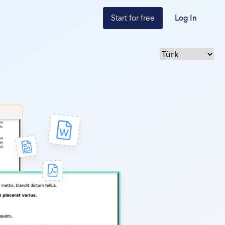
Start for free
Log In