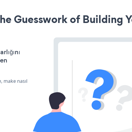
he Guesswork of Building Y
arlığını
den
e, make nasıl