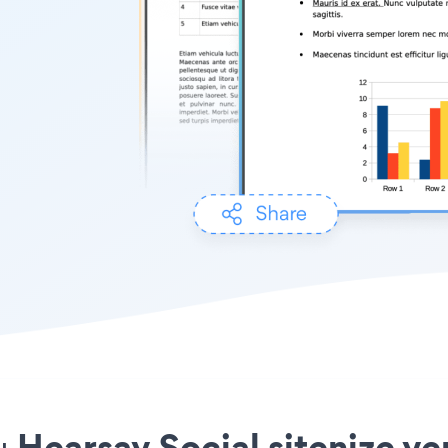
 Hearsay Social sitenize ye