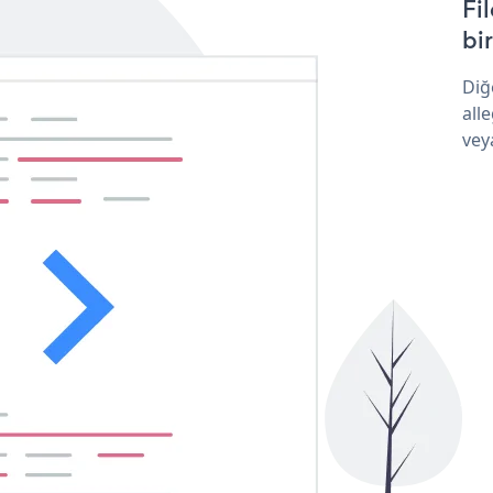
Fi
bir
Diğ
all
vey