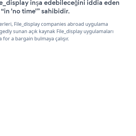
le_display inşa edebileceğini iddia eden
 “in 'no time'” sahibidir.
erleri, File_display companies abroad uygulama
egedly sunan açık kaynak File_display uygulamaları
a for a bargain bulmaya çalışır.