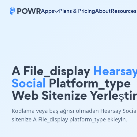
Apps
Plans & Pricing
About
Resources
A File_display
Hearsa
Social
Platform_type
Web Sitenize Yerleştir
Kodlama veya baş ağrısı olmadan Hearsay Socia
sitenize A File_display platform_type ekleyin.