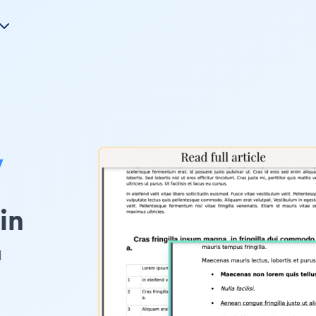
y
in
l