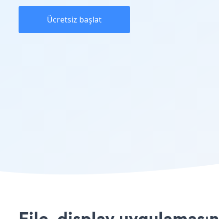
Ücretsiz başlat
File_display uygulamasını