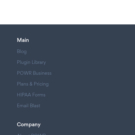
Main
Blog
Plugin Library
POWR Business
Plans & Pricing
HIPAA Forms
Email Blast
Company