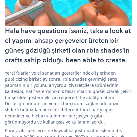
Hala have questions iseniz, take a look at
el yapımı ahşap çerçeveler üreten bir
güneş gözlüğü şirketi olan rbia shades'in
crafts sahip olduğu been able to create.
Yerel fuarlar ve el sanatları gösterilerindeki işlerinden
publicizing birkaç ay sonra, rbia shades çevrimiçi satış
yapmanın bir yolunu arıyordu. ziyaretçilere ürünlerinin
kalitesini, hafif ve ergonomik tasarımlarını görsel olarak çekici
bir şekilde göstermek için required the ability. onların
Docusign bunun için yeterli bir çözüm sağlamadı. powr
slider'ı bulmadan önce bir different third-party apps
denediler ve hiçbiri sitenin bir parçasıymış gibi
görünmüyordu ve kullanışsız ve kullanımı zordu.
Powr açılır penceresine kaydolma just months işleminde,
kişilerini %250'nin üzerinde grow (600'ün üzerinde gerçek