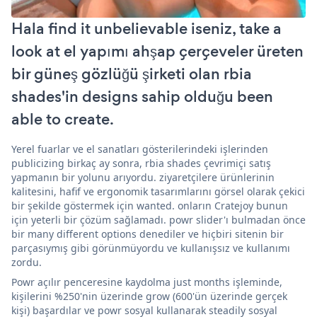
Hala find it unbelievable iseniz, take a
look at el yapımı ahşap çerçeveler üreten
bir güneş gözlüğü şirketi olan rbia
shades'in designs sahip olduğu been
able to create.
Yerel fuarlar ve el sanatları gösterilerindeki işlerinden
publicizing birkaç ay sonra, rbia shades çevrimiçi satış
yapmanın bir yolunu arıyordu. ziyaretçilere ürünlerinin
kalitesini, hafif ve ergonomik tasarımlarını görsel olarak çekici
bir şekilde göstermek için wanted. onların Cratejoy bunun
için yeterli bir çözüm sağlamadı. powr slider'ı bulmadan önce
bir many different options denediler ve hiçbiri sitenin bir
parçasıymış gibi görünmüyordu ve kullanışsız ve kullanımı
zordu.
Powr açılır penceresine kaydolma just months işleminde,
kişilerini %250'nin üzerinde grow (600'ün üzerinde gerçek
kişi) başardılar ve powr sosyal kullanarak steadily sosyal