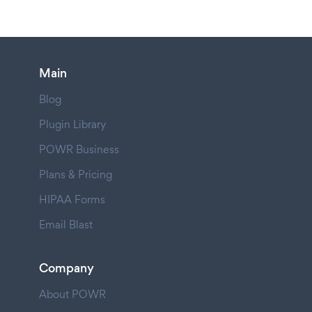
Main
Blog
Plugin Library
POWR Business
Plans & Pricing
HIPAA Forms
Email Blast
Company
About POWR