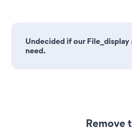
Undecided if our File_display 
need.
Remove t