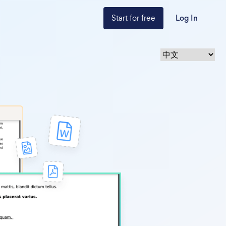
Start for free
Log In