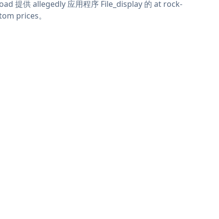
oad 提供 allegedly 应用程序 File_display 的 at rock-
tom prices。