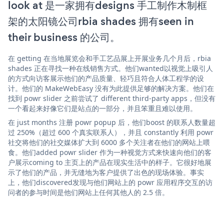
look at 是一家拥有designs 手工制作木制框
架的太阳镜公司rbia shades 拥有seen in
their business 的公司。
在 getting 在当地展览会和手工艺品展上开展业务几个月后，rbia
shades 正在寻找一种在线销售方式。他们wanted以视觉上吸引人
的方式向访客展示他们的产品质量、轻巧且符合人体工程学的设
计。他们的 MakeWebEasy 没有为此提供足够的解决方案。他们在
找到 powr slider 之前尝试了 different third-party apps，但没有
一个看起来好像它们是站点的一部分，并且笨重且难以使用。
在 just months 注册 powr popup 后，他们boost 的联系人数量超
过 250%（超过 600 个真实联系人），并且 constantly 利用 powr
社交将他们的社交媒体扩大到 6000 多个关注者在他们的网站上喂
食。他们added powr slider 作为一种视觉方式来快速向他们的客
户展示coming to 主页上的产品在现实生活中的样子。它很好地展
示了他们的产品，并无缝地为客户提供了出色的现场体验。事实
上，他们discovered发现与他们网站上的 powr 应用程序交互的访
问者的参与时间是他们网站上任何其他人的 2.5 倍。