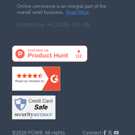
Online commerce is an integral part of the
overall retail business.
Read More
Posted by on
2026-08-06
©2026 POWR. All rights
Connect: