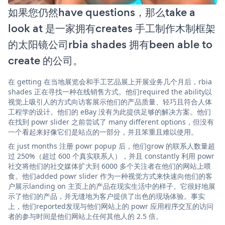
如果您仍然have questions，那么take a
look at 是一家拥有creates 手工制作木制框架
的太阳镜公司rbia shades 拥有been able to
create 的公司。
在 getting 在当地展览会和手工艺品展上开展业务几个月后，rbia
shades 正在寻找一种在线销售方式。他们required the ability以
视觉上吸引人的方式向访客展示他们的产品质量、轻巧且符合人体
工程学的设计。他们的 eBay 没有为此提供足够的解决方案。他们
在找到 powr slider 之前尝试了 many different options，但没有
一个看起来好像它们是站点的一部分，并且笨重且难以使用。
在 just months 注册 powr popup 后，他们grow 的联系人数量超
过 250%（超过 600 个真实联系人），并且 constantly 利用 powr
社交将他们的社交媒体扩大到 6000 多个关注者在他们的网站上喂
食。他们added powr slider 作为一种视觉方式来快速向他们的客
户展示landing on 主页上的产品在现实生活中的样子。它很好地展
示了他们的产品，并无缝地为客户提供了出色的现场体验。事实
上，他们reported发现与他们网站上的 powr 应用程序交互的访问
者的参与时间是他们网站上任何其他人的 2.5 倍。