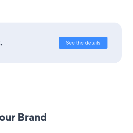
.
See the details
our Brand