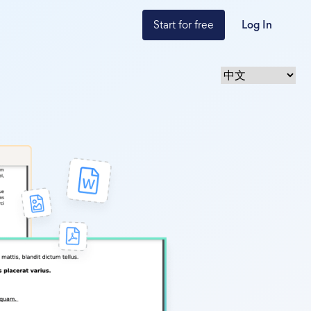
Start for free
Log In