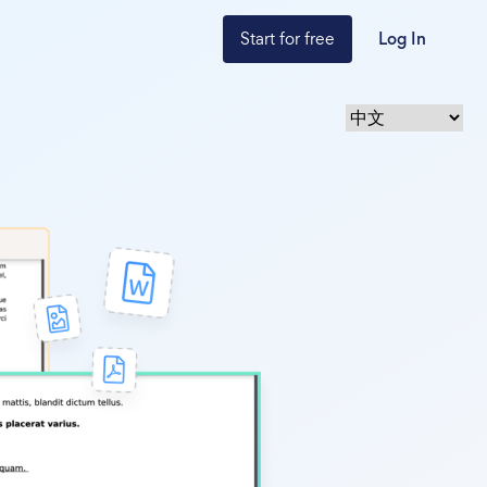
Start for free
Log In