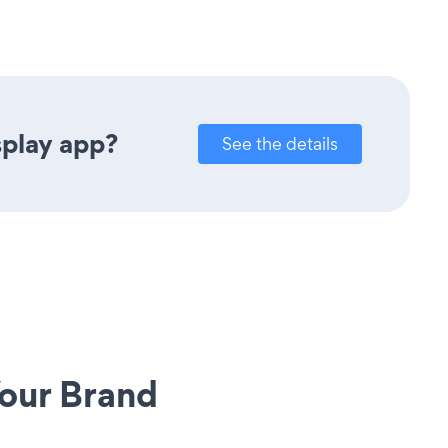
splay app?
See the details
our Brand