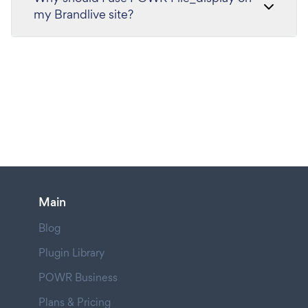
my Brandlive site?
Main
Blog
Plugin Library
POWR Business
Plans & Pricing