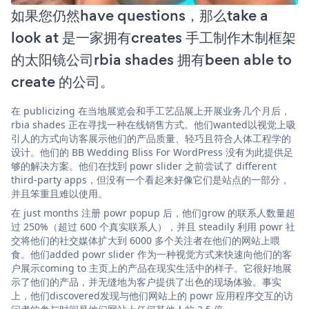
如果您仍然have questions，那么take a
look at 是一家拥有creates 手工制作木制框架
的太阳镜公司rbia shades 拥有been able to
create 的公司。
在 publicizing 在当地展览会和手工艺品展上开展业务几个月后，
rbia shades 正在寻找一种在线销售方式。他们wanted以视觉上吸
引人的方式向访客展示他们的产品质量、轻巧且符合人体工程学的
设计。他们的 BB Wedding Bliss For WordPress 没有为此提供足
够的解决方案。他们在找到 powr slider 之前尝试了 different
third-party apps，但没有一个看起来好像它们是站点的一部分，
并且笨重且难以使用。
在 just months 注册 powr popup 后，他们grow 的联系人数量超
过 250%（超过 600 个真实联系人），并且 steadily 利用 powr 社
交将他们的社交媒体扩大到 6000 多个关注者在他们的网站上喂
食。他们added powr slider 作为一种视觉方式来快速向他们的客
户展示coming to 主页上的产品在现实生活中的样子。它很好地展
示了他们的产品，并无缝地为客户提供了出色的现场体验。事实
上，他们discovered发现与他们网站上的 powr 应用程序交互的访