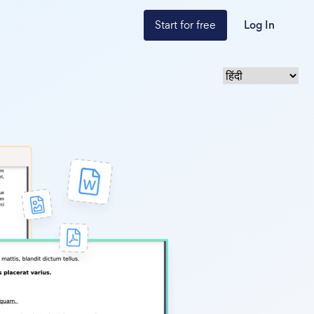
Start for free
Log In