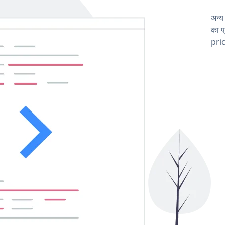
अन्य
का प
pric