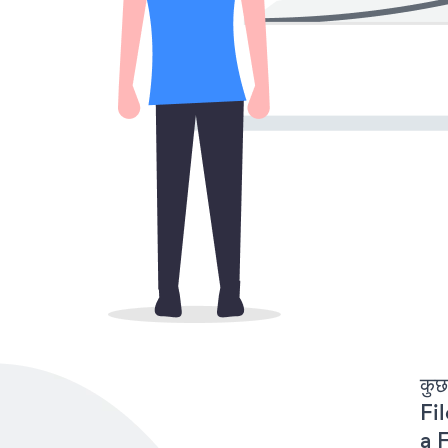
कुछ
Fil
a F