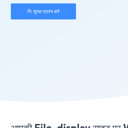
नि: शुल्क प्रारंभ करें
आपकी File_display साइट पर W