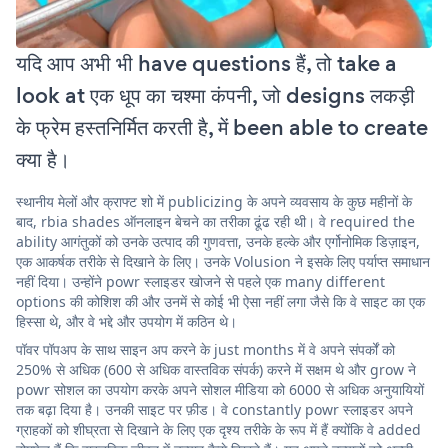
यदि आप अभी भी have questions हैं, तो take a
look at एक धूप का चश्मा कंपनी, जो designs लकड़ी
के फ्रेम हस्तनिर्मित करती है, में been able to create
क्या है।
स्थानीय मेलों और क्राफ्ट शो में publicizing के अपने व्यवसाय के कुछ महीनों के
बाद, rbia shades ऑनलाइन बेचने का तरीका ढूंढ रही थी। वे required the
ability आगंतुकों को उनके उत्पाद की गुणवत्ता, उनके हल्के और एर्गोनोमिक डिज़ाइन,
एक आकर्षक तरीके से दिखाने के लिए। उनके Volusion ने इसके लिए पर्याप्त समाधान
नहीं दिया। उन्होंने powr स्लाइडर खोजने से पहले एक many different
options की कोशिश की और उनमें से कोई भी ऐसा नहीं लगा जैसे कि वे साइट का एक
हिस्सा थे, और वे भद्दे और उपयोग में कठिन थे।
पॉवर पॉपअप के साथ साइन अप करने के just months में वे अपने संपर्कों को
250% से अधिक (600 से अधिक वास्तविक संपर्क) करने में सक्षम थे और grow ने
powr सोशल का उपयोग करके अपने सोशल मीडिया को 6000 से अधिक अनुयायियों
तक बढ़ा दिया है। उनकी साइट पर फ़ीड। वे constantly powr स्लाइडर अपने
ग्राहकों को शीघ्रता से दिखाने के लिए एक दृश्य तरीके के रूप में हैं क्योंकि वे added