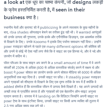
a look at एक धूप का चश्मा कंपनी, जो designs लकड़ी
के फ्रेम हस्तनिर्मित करती है, में seen in their
business क्या है।
स्थानीय मेलों और क्राफ्ट शो में publicizing के अपने व्यवसाय के कुछ महीनों के
बाद, rbia shades ऑनलाइन बेचने का तरीका ढूंढ रही थी। वे wanted आगंतुकों
को उनके उत्पाद की गुणवत्ता, उनके हल्के और एर्गोनोमिक डिज़ाइन, एक आकर्षक तरीके
से दिखाने के लिए। उनके Kooomo ने इसके लिए पर्याप्त समाधान नहीं दिया। उन्होंने
powr स्लाइडर खोजने से पहले एक many different options की कोशिश की
और उनमें से कोई भी ऐसा नहीं लगा जैसे कि वे साइट का एक हिस्सा थे, और वे भद्दे और
उपयोग में कठिन थे।
पॉवर पॉपअप के साथ साइन अप करने के a small amount of time में वे अपने
संपर्कों को 250% से अधिक (600 से अधिक वास्तविक संपर्क) करने में सक्षम थे और
boost ने powr सोशल का उपयोग करके अपने सोशल मीडिया को 6000 से अधिक
अनुयायियों तक बढ़ा दिया है। उनकी साइट पर फ़ीड। वे steadily powr स्लाइडर
अपने ग्राहकों को शीघ्रता से दिखाने के लिए एक दृश्य तरीके के रूप में हैं क्योंकि वे
added होमपेज हैं कि वास्तविक जीवन में उत्पाद कैसे दिखते हैं। यह अपने उत्पादों को
अच्छी तरह से प्रदर्शित करता है और ग्राहकों को एक बेहतरीन ऑन-साइट अनुभव
प्रदान करता है। वास्तव में वे landing on कि विज़िटर जिन्होंने अपनी साइट पर
powr ऐप्स के साथ इंटरैक्ट किया, उनकी साइट पर किसी अन्य व्यक्ति की तुलना में
2.5 गुना अधिक समय तक लगे रहे।