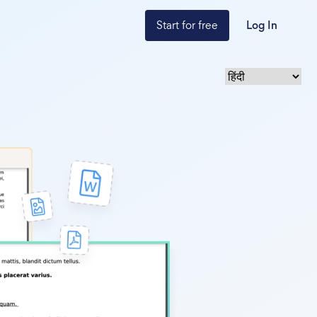
Start for free
Log In