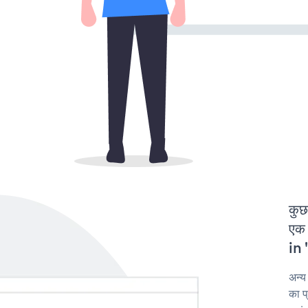
कुछ
एक 
in 
अन्य
का प