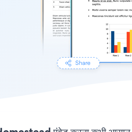
omestead एंबेड करना कभी आसान नह