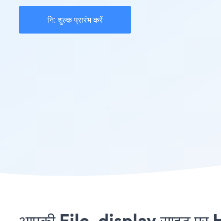
नि: शुल्क प्रारंभ करें
आपकी File_display साइट पर H