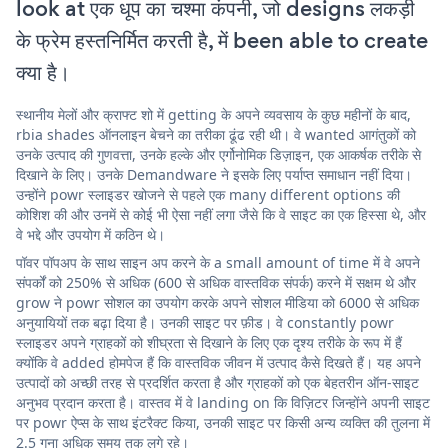
look at एक धूप का चश्मा कंपनी, जो designs लकड़ी
के फ्रेम हस्तनिर्मित करती है, में been able to create
क्या है।
स्थानीय मेलों और क्राफ्ट शो में getting के अपने व्यवसाय के कुछ महीनों के बाद,
rbia shades ऑनलाइन बेचने का तरीका ढूंढ रही थी। वे wanted आगंतुकों को
उनके उत्पाद की गुणवत्ता, उनके हल्के और एर्गोनोमिक डिज़ाइन, एक आकर्षक तरीके से
दिखाने के लिए। उनके Demandware ने इसके लिए पर्याप्त समाधान नहीं दिया।
उन्होंने powr स्लाइडर खोजने से पहले एक many different options की
कोशिश की और उनमें से कोई भी ऐसा नहीं लगा जैसे कि वे साइट का एक हिस्सा थे, और
वे भद्दे और उपयोग में कठिन थे।
पॉवर पॉपअप के साथ साइन अप करने के a small amount of time में वे अपने
संपर्कों को 250% से अधिक (600 से अधिक वास्तविक संपर्क) करने में सक्षम थे और
grow ने powr सोशल का उपयोग करके अपने सोशल मीडिया को 6000 से अधिक
अनुयायियों तक बढ़ा दिया है। उनकी साइट पर फ़ीड। वे constantly powr
स्लाइडर अपने ग्राहकों को शीघ्रता से दिखाने के लिए एक दृश्य तरीके के रूप में हैं
क्योंकि वे added होमपेज हैं कि वास्तविक जीवन में उत्पाद कैसे दिखते हैं। यह अपने
उत्पादों को अच्छी तरह से प्रदर्शित करता है और ग्राहकों को एक बेहतरीन ऑन-साइट
अनुभव प्रदान करता है। वास्तव में वे landing on कि विज़िटर जिन्होंने अपनी साइट
पर powr ऐप्स के साथ इंटरैक्ट किया, उनकी साइट पर किसी अन्य व्यक्ति की तुलना में
2.5 गुना अधिक समय तक लगे रहे।