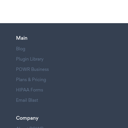
Main
Blog
Plugin Library
POWR Business
Plans & Pricing
HIPAA Forms
Email Blast
Company