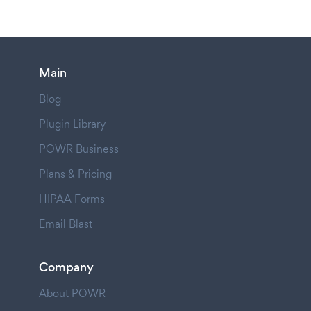
Main
Blog
Plugin Library
POWR Business
Plans & Pricing
HIPAA Forms
Email Blast
Company
About POWR