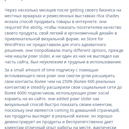
Через несколько месяцев после getting своего бизнеса на
местных ярмарках и ремесленных выставках rbia shades
искала способ продавать товары в интернете. они
required the ability, чтобы показать посетителям качество
своего продукта, свой легкий и эргономичный дизайн в
привлекательной визуальной форме. их Store for
WordPress не предоставили для этого адекватного
решения. они попробовали many different options, прежде
чем нашли powr slider, и ни один из них не выглядел как
часть сайта, был неуклюжим и трудным в использовании.
За a small amount of time подписку с помощью
всплывающего окна powr они смогли grow расширить
свои контакты более чем на 250% (более 600 реальных
контактов) и steadily расширили свои социальные сети до
более 6000 подписчиков, использующих powr social
кормить на их сайте. они added powr slider как
визуальный способ быстро показать своим клиентам,
поскольку они являются coming to домашней страницей,
как продукты выглядят в реальной жизни. он хорошо
демонстрирует их продукты и беспрепятственно дает
клиентам отличный опыт работы на месте. фактически