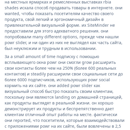
на местных ярмарках и ремесленных выставках rbia
shades искала способ продавать товары в интернете. они
wanted, чтобы показать посетителям качество своего
продукта, свой легкий и эргономичный дизайн в
привлекательной визуальной форме. их SiteMinder не
предоставили для этого адекватного решения. они
попробовали many different options, прежде чем нашли
powr slider, и ни один из них не выглядел как часть сайта,
был неуклюжим и трудным в использовании.
За a small amount of time подписку с помощью
всплывающего окна powr они смогли grow расширить
свои контакты более чем на 250% (более 600 реальных
контактов) и steadily расширили свои социальные сети до
более 6000 подписчиков, использующих powr social
кормить на их сайте. они added powr slider как
визуальный способ быстро показать своим клиентам,
поскольку они являются landing on домашней страницей,
как продукты выглядят в реальной жизни. он хорошо
демонстрирует их продукты и беспрепятственно дает
клиентам отличный опыт работы на месте. фактически
они reported, что посетители, которые взаимодействовали
с приложениями powr на их сайте, были вовлечены в 2,5