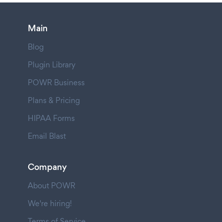
Main
Blog
Plugin Library
POWR Business
Plans & Pricing
HIPAA Forms
Email Blast
Company
About POWR
We're hiring!
Terms of Service