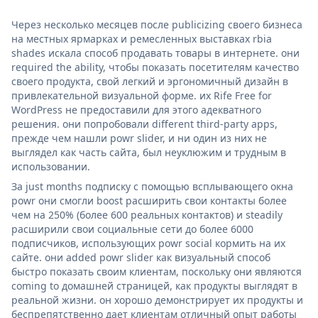
Через несколько месяцев после publicizing своего бизнеса
на местных ярмарках и ремесленных выставках rbia
shades искала способ продавать товары в интернете. они
required the ability, чтобы показать посетителям качество
своего продукта, свой легкий и эргономичный дизайн в
привлекательной визуальной форме. их Rife Free for
WordPress не предоставили для этого адекватного
решения. они попробовали different third-party apps,
прежде чем нашли powr slider, и ни один из них не
выглядел как часть сайта, был неуклюжим и трудным в
использовании.
За just months подписку с помощью всплывающего окна
powr они смогли boost расширить свои контакты более
чем на 250% (более 600 реальных контактов) и steadily
расширили свои социальные сети до более 6000
подписчиков, использующих powr social кормить на их
сайте. они added powr slider как визуальный способ
быстро показать своим клиентам, поскольку они являются
coming to домашней страницей, как продукты выглядят в
реальной жизни. он хорошо демонстрирует их продукты и
беспрепятственно дает клиентам отличный опыт работы