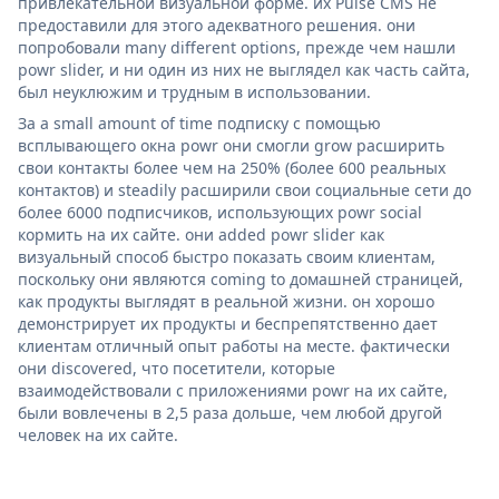
привлекательной визуальной форме. их Pulse CMS не
предоставили для этого адекватного решения. они
попробовали many different options, прежде чем нашли
powr slider, и ни один из них не выглядел как часть сайта,
был неуклюжим и трудным в использовании.
За a small amount of time подписку с помощью
всплывающего окна powr они смогли grow расширить
свои контакты более чем на 250% (более 600 реальных
контактов) и steadily расширили свои социальные сети до
более 6000 подписчиков, использующих powr social
кормить на их сайте. они added powr slider как
визуальный способ быстро показать своим клиентам,
поскольку они являются coming to домашней страницей,
как продукты выглядят в реальной жизни. он хорошо
демонстрирует их продукты и беспрепятственно дает
клиентам отличный опыт работы на месте. фактически
они discovered, что посетители, которые
взаимодействовали с приложениями powr на их сайте,
были вовлечены в 2,5 раза дольше, чем любой другой
человек на их сайте.