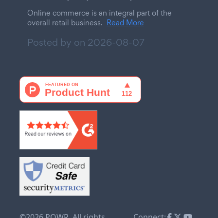
Online commerce is an integral part of the
overall retail business.
Read More
Posted by on
2026-08-07
©2026 POWR. All rights
Connect: