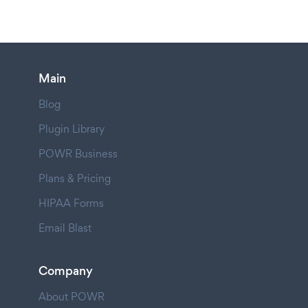
Main
Blog
Plugin Library
POWR Business
Plans & Pricing
HIPAA Forms
Email Blast
Company
About POWR