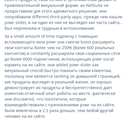
привлекательной визуальной форме. их NetSuite не
предоставили для этого адекватного решения. они
попробовали different third-party apps, прежде чем нашли
powr slider, и ни один из них не выглядел как часть сайта,
был неуклюжим и трудным в использовании.
За a small amount of time подписку с помощью
всплывающего окна powr они смогли boost расширить
свои контакты более чем на 250% (более 600 реальных
контактов) и constantly расширили свои социальные сети
до более 6000 подписчиков, использующих powr social
кормить на их сайте. они added powr slider как
визуальный способ быстро показать своим клиентам,
поскольку они являются landing on домашней страницей,
как продукты выглядят в реальной жизни. он хорошо
демонстрирует их продукты и беспрепятственно дает
клиентам отличный опыт работы на месте. фактически
они discovered, что посетители, которые
взаимодействовали с приложениями powr на их сайте,
были вовлечены в 2,5 раза дольше, чем любой другой
человек на их сайте.