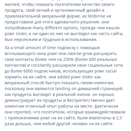
wanted, чтобы показать посетителям качество своего
продукта, свой легкий и эргономичный дизайн в
привлекательной визуальной форме. их Mobirise не
предоставили для этого адекватного решения. они
попробовали many different options, прежде чем нашли
powr slider, и ни один из них не выглядел как часть сайта,
был неуклюжим и трудным в использовании.
За a small amount of time подписку с помощью
всплывающего окна powr они смогли grow расширить
свои контакты более чем на 250% (более 600 реальных
контактов) и constantly расширили свои социальные сети
до более 6000 подписчиков, использующих powr social
кормить на их сайте. они added powr slider как
визуальный способ быстро показать своим клиентам,
поскольку они являются landing on домашней страницей,
как продукты выглядят в реальной жизни. он хорошо
демонстрирует их продукты и беспрепятственно дает
клиентам отличный опыт работы на месте. фактически
они reported, что посетители, которые взаимодействовали
с приложениями powr на их сайте, были вовлечены в 2,5
раза дольше, чем любой другой человек на их сайте.